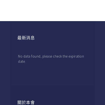
最新消息
No data found, please check the expiration
date.
關於本會