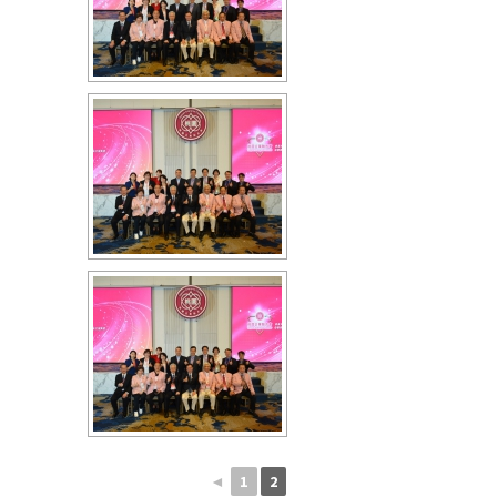
◄
1
2